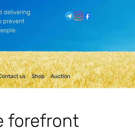
 delivering
o prevent
people.
Contact us
Shop
Auction
e forefront