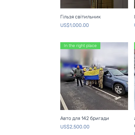
Quick View
Гільзя світильник
Price
US$1,000.00
In the right place
Quick View
Авто для 142 бригади
Price
US$2,500.00