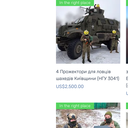
In the right place
Quick View
4 Прожектори для ловців
шахедів Київщини (НГУ 3041)
Price
US$2,500.00
P
In the right place