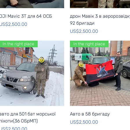
Quick View
Quick View
DJI Mavic 3T для 64 ОСБ
дрон Мавік 3 в аеророзвідк
92 бригади
Price
US$2,500.00
Price
US$2,500.00
In the right place
In the right place
Quick View
Quick View
авто для 501 бат морської
Авто в 58 бригаду
піхоти(36 ОБрМП)
Price
US$2,500.00
Price
US$2,500.00