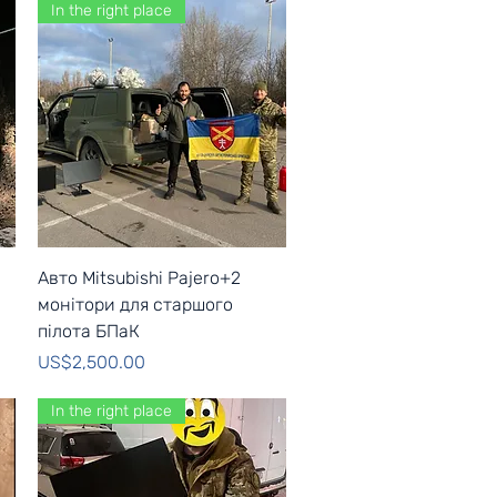
In the right place
Quick View
Авто Mitsubishi Pajero+2
монітори для старшого
пілота БПаК
Price
US$2,500.00
In the right place