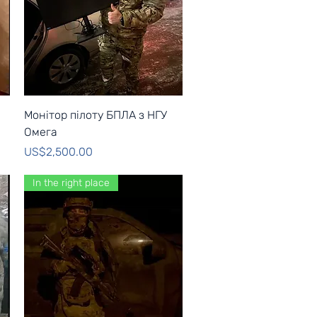
Quick View
Монітор пілоту БПЛА з НГУ
Омега
Price
US$2,500.00
In the right place