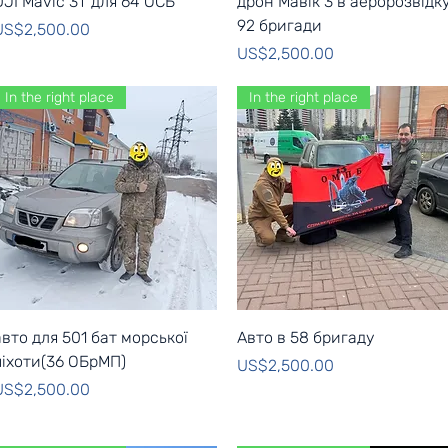
DJI Mavic 3T для 64 ОСБ
дрон Мавік 3 в аеророзвідк
92 бригади
rice
US$2,500.00
Price
US$2,500.00
In the right place
In the right place
Quick View
Quick View
авто для 501 бат морської
Авто в 58 бригаду
піхоти(36 ОБрМП)
Price
US$2,500.00
rice
US$2,500.00