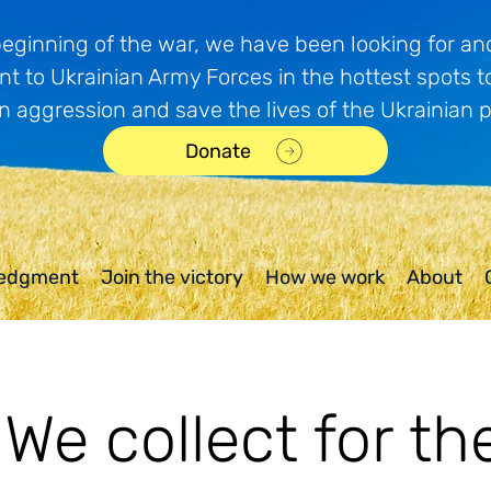
beginning of the war, we have been looking for and
t to Ukrainian Army Forces in the hottest spots t
n aggression and save the lives of the Ukrainian 
Donate
edgment
Join the victory
How we work
About
We collect for th