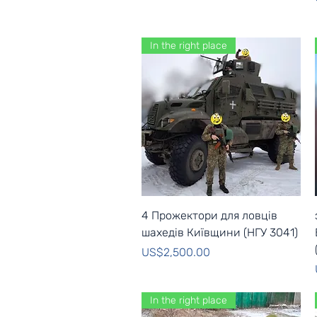
In the right place
Quick View
4 Прожектори для ловців
шахедів Київщини (НГУ 3041)
Price
US$2,500.00
In the right place