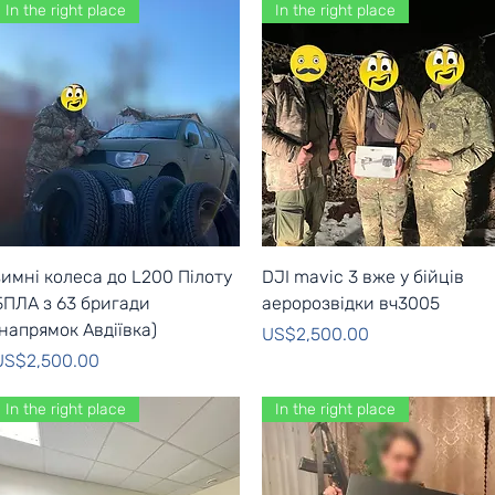
In the right place
In the right place
Quick View
Quick View
зимні колеса до L200 Пілоту
DJI mavic 3 вже у бійців
БПЛА з 63 бригади
аеророзвідки вч3005
(напрямок Авдіївка)
Price
US$2,500.00
rice
US$2,500.00
In the right place
In the right place