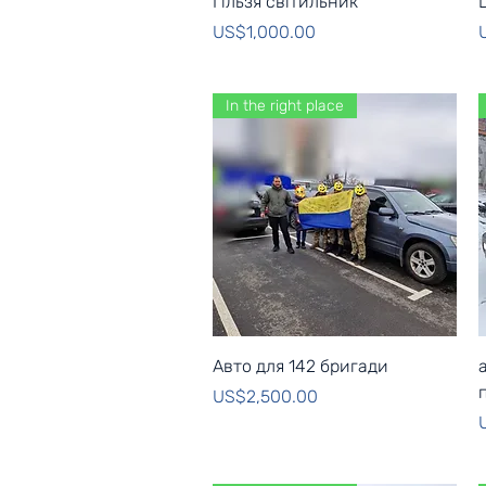
Гільзя світильник
Price
P
US$1,000.00
In the right place
Quick View
Авто для 142 бригади
Price
US$2,500.00
P