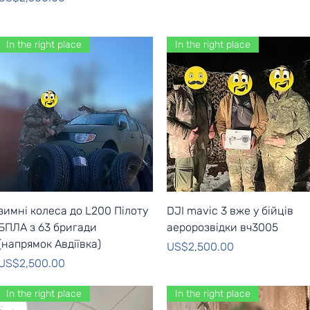
In the right place
In the right place
Quick View
Quick View
зимні колеса до L200 Пілоту
DJI mavic 3 вже у бійців
БПЛА з 63 бригади
аеророзвідки вч3005
(напрямок Авдіївка)
Price
US$2,500.00
Price
US$2,500.00
In the right place
In the right place