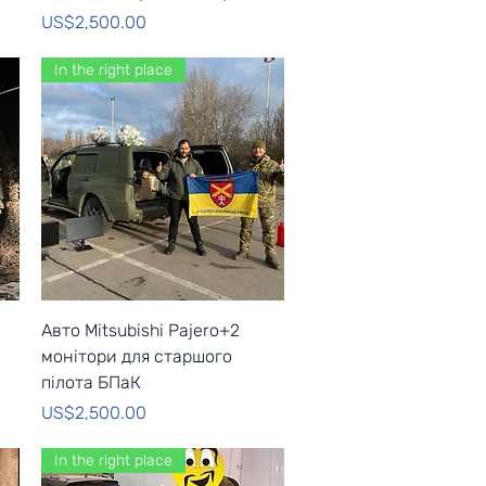
Price
US$2,500.00
In the right place
Quick View
Авто Mitsubishi Pajero+2
монітори для старшого
пілота БПаК
Price
US$2,500.00
In the right place