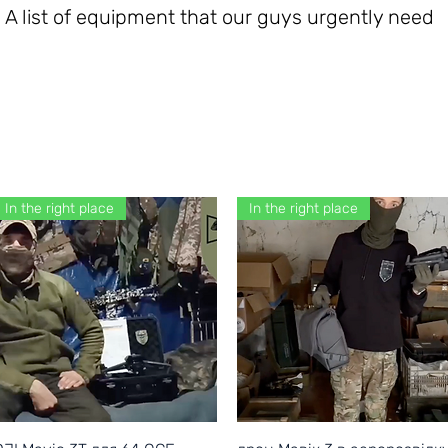
A list of equipment that our guys urgently need
In the right place
In the right place
Quick View
Quick View