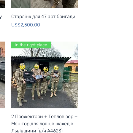
Quick View
у
Старлінк для 47 арт бригади
Price
US$2,500.00
In the right place
Quick View
2 Прожектори + Тепловізор +
Монітор для ловців шахедів
Львівщини (в/ч А4623)