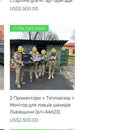
у
Старлінк для 47 арт бригади
Price
US$2,500.00
In the right place
Quick View
2 Прожектори + Тепловізор +
Монітор для ловців шахедів
Львівщини (в/ч А4623)
Price
US$2,500.00