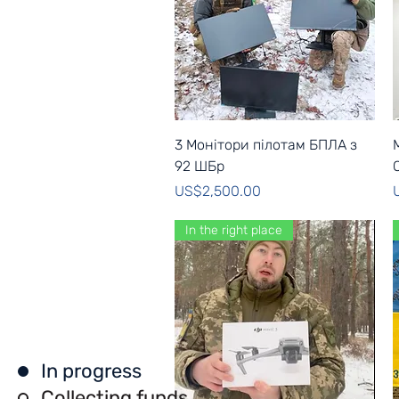
Quick View
3 Монітори пілотам БПЛА з
92 ШБр
Price
P
US$2,500.00
In the right place
In progress
Collecting funds