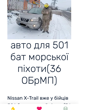
авто для 501
бат морської
піхоти(36
ОБрМП)
Nissan X-Trail вже у бійців
501 бат морської піхоти(36