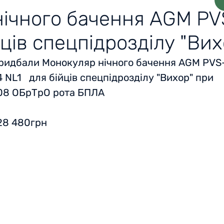
ічного бачення AGM PV
йців спецпідрозділу "Вих
ридбали Монокуляр нічного бачення AGM PVS
4 NL1 для бійців спецпідрозділу "Вихор" при
08 ОБрТрО рота БПЛА
28 480грн