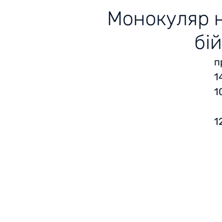
Монокуляр н
бі
п
1
1
1