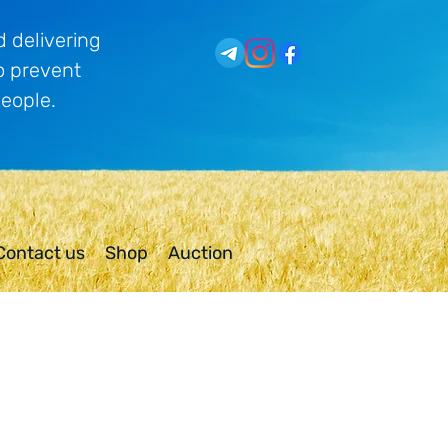
 delivering
o prevent
people.
Contact us
Shop
Auction