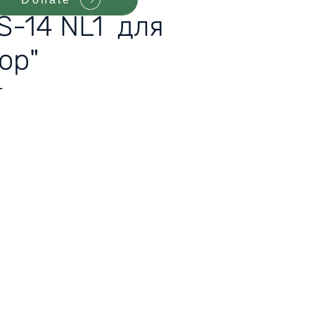
S-14 NL1 для
ор"
-