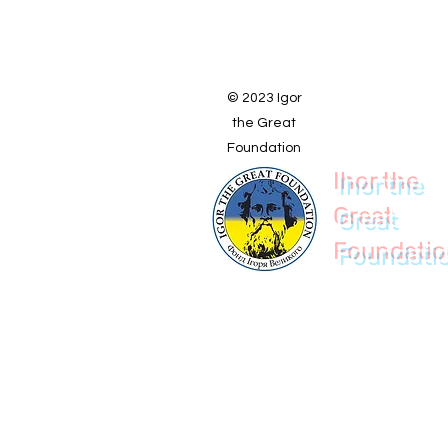
© 2023 Igor
the Great
Foundation
Ihor the
Great
Foundati