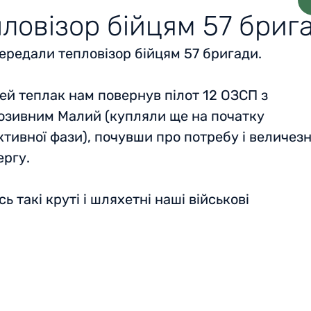
ловізор бійцям 57 бриг
ередали тепловізор бійцям 57 бригади.
ей теплак нам повернув пілот 12 ОЗСП з
озивним Малий (купляли ще на початку
ктивної фази), почувши про потребу і величез
ергу.
сь такі круті і шляхетні наші військові