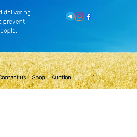
 delivering
o prevent
people.
Contact us
Shop
Auction