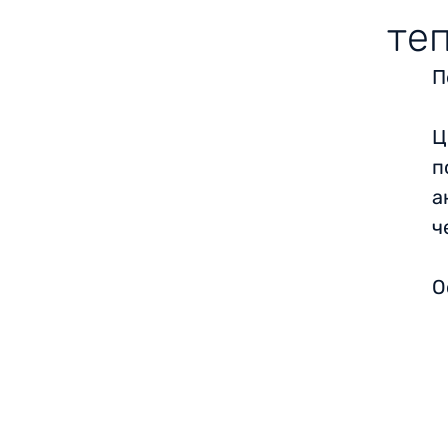
теп
П
Ц
п
а
ч
О