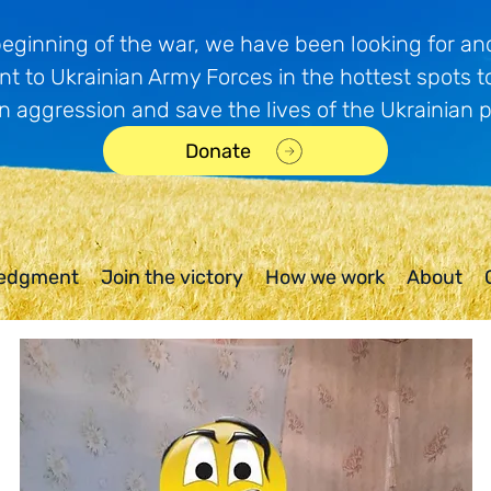
beginning of the war, we have been looking for and
t to Ukrainian Army Forces in the hottest spots t
n aggression and save the lives of the Ukrainian 
Donate
edgment
Join the victory
How we work
About