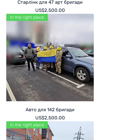
Старлінк для 47 арт бригади
Price
US$2,500.00
In the right place
Авто для 142 бригади
Price
US$2,500.00
In the right place