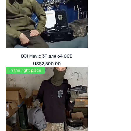
DJI Mavic 3T для 64 ОСБ
Price
US$2,500.00
In the right place