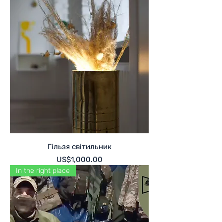
Гільзя світильник
Price
US$1,000.00
In the right place