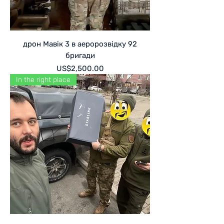
дрон Мавік 3 в аеророзвідку 92
бригади
Price
US$2,500.00
In the right place