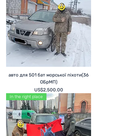
авто для 501 бат морської піхоти(36
ОБрМП)
Price
US$2,500.00
In the right place