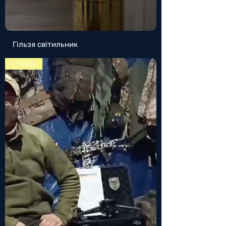
Гільзя світильник
У бійців