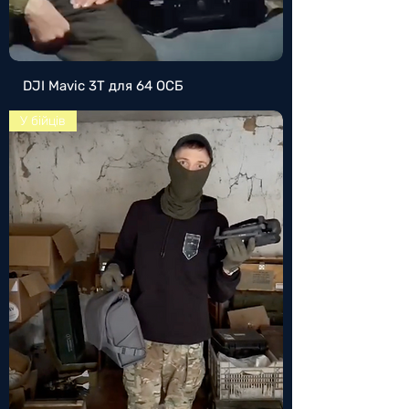
DJI Mavic 3T для 64 ОСБ
У бійців