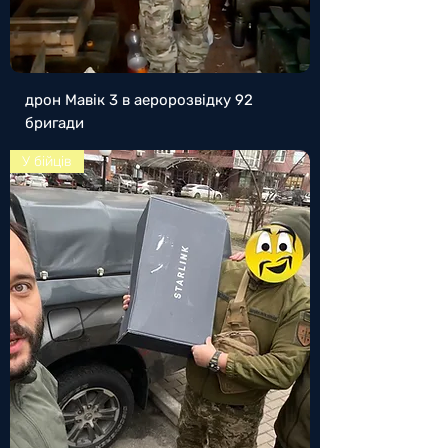
дрон Мавік 3 в аеророзвідку 92
бригади
У бійців