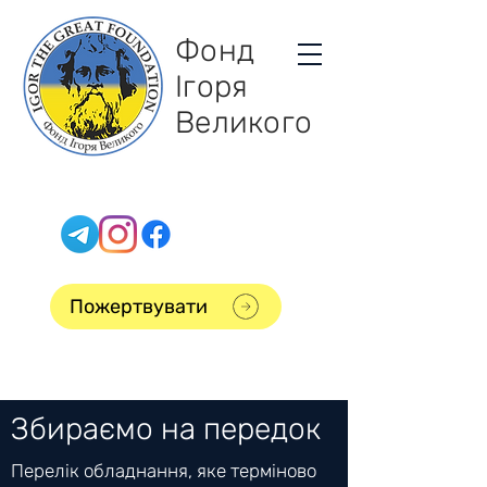
Фонд
Ігоря
Великого
Пожертвувати
Збираємо на передок
Перелік обладнання, яке терміново