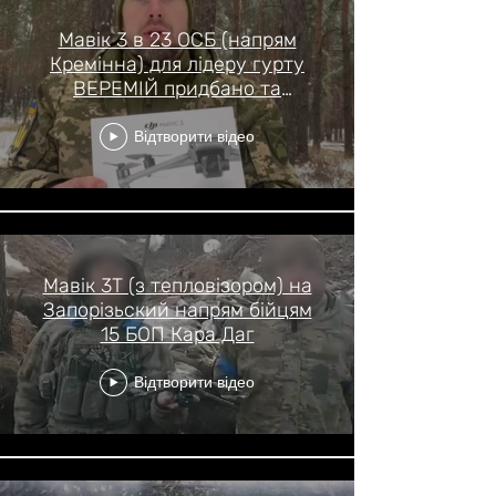
Мавік 3 в 23 ОСБ (напрям
Кремінна) для лідеру гурту
ВЕРЕМІЙ придбано та
відправлено бійцям!
Відтворити відео
Мавік 3Т (з тепловізором) на
Запорізьский напрям бійцям
15 БОП Кара Даг
Відтворити відео