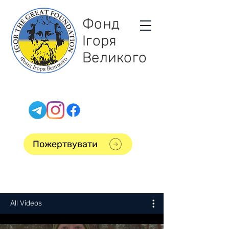
Фонд
Ігоря
Великого
Пожертвувати
All Videos