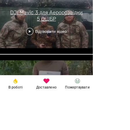
DJI Mavic 3 для Аеророзвідки
5 ОШБР
Відтворити відео
Мавік 3 для НГУ Буревій
В роботі
Доставлено
Пожертвувати
Відтворити відео
Показати більше