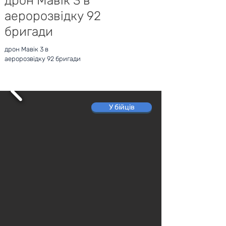
дрон Мавік 3 в
аеророзвідку 92
бригади
дрон Мавік 3 в
аеророзвідку 92 бригади
У бійців