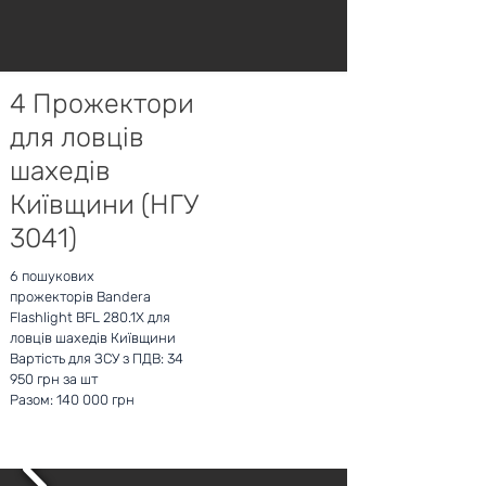
4 Прожектори
для ловців
шахедів
Київщини (НГУ
3041)
6 пошукових
прожекторів Bandera
Flashlight BFL 280.1X для
ловців шахедів Київщини
Вартість для ЗСУ з ПДВ: 34
950 грн за шт
Разом: 140 000 грн