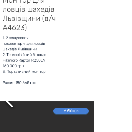
Монітор для
ловців шахедів
Львівщини (в/ч
А4623)
1. 2 пошукових
прожектори для ловців
шахедів Львівщини
2. Тепловізійний бінокль
Hikmicro Raptor RQ50LN
160 000 грн
3. Портативний монітор
Разом: 180 665 грн
У бійців