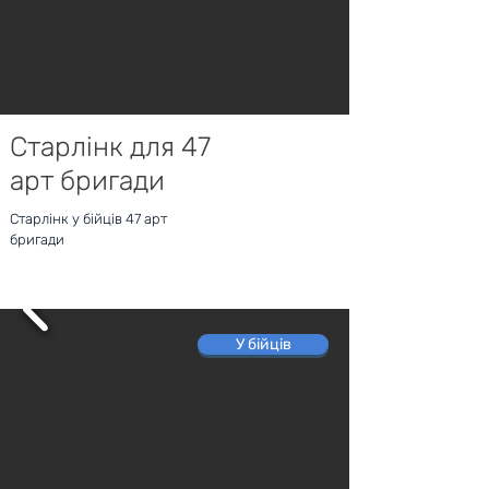
Старлінк для 47
арт бригади
Старлінк у бійців 47 арт
бригади
У бійців