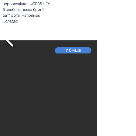
аеророзвідки вч3005 НГУ
5 слобожанська бриг4
бат1 рота Напрямок
Соледар
У бійців