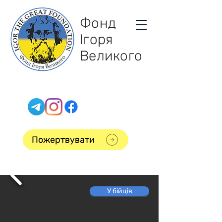
Фонд
Ігоря
Великого
Пожертвувати
У бійців