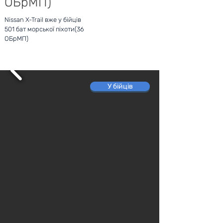
ОБрМП)
Nissan X-Trail вже у бійців
501 бат морської піхоти(36
ОБрМП)
У бійців