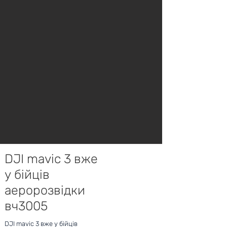
DJI mavic 3 вже
у бійців
аеророзвідки
вч3005
DJI mavic 3 вже у бійців