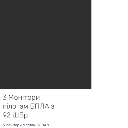
3 Монітори
пілотам БПЛА з
92 ШБр
3 Монітори пілотам БПЛА з