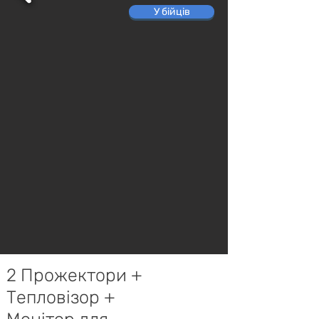
У бійців
2 Прожектори +
Тепловізор +