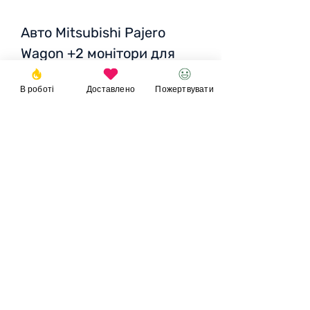
Авто Mitsubishi Pajero
Wagon +2 монітори для
старшого пілота БПаК
В роботі
Доставлено
Пожертвувати
Вартість авто: 269 951 грн
Ремонт 50 621
Пожертвувати
© 2023
Фонд
Ігоря
Великого