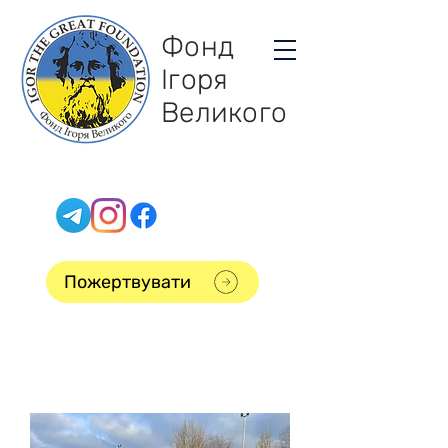
Фонд
Ігоря
Великого
Пожертвувати