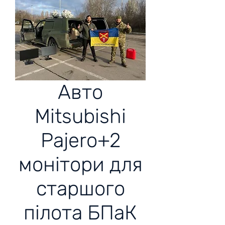
Авто
Mitsubishi
Pajero+2
монітори для
старшого
пілота БПаК