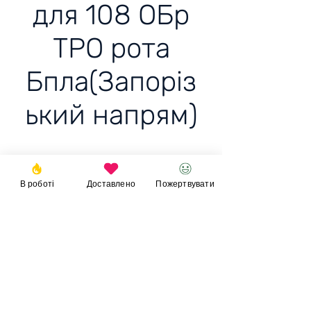
для 108 ОБр
ТРО рота
Бпла(Запоріз
ький напрям)
Антена Приблуда для 108
ОБр ТРО рота
В роботі
Доставлено
Пожертвувати
Бпла(Запорізький напрям)
Ціна: 7200 +тис грн
Пожертвувати