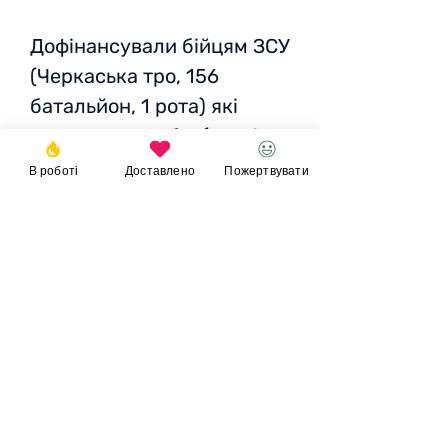
Дофінансували бійцям ЗСУ
(Черкаська тро, 156
батальйон, 1 рота) які
зараз воюють бус(вартість
буса 2300$).
В роботі
Доставлено
Пожертвувати
Участь фонду:
20 000 грн
Пожертвувати
© 2023
Фонд
Ігоря
Великого