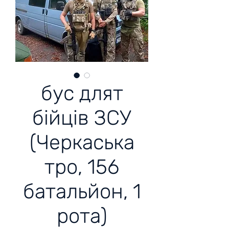
бус длят
бійців ЗСУ
(Черкаська
тро, 156
батальйон, 1
рота)