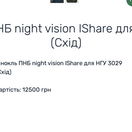
Б night vision IShare д
(Схід)
інокль ПНБ night vision IShare для НГУ 3029
Схід)
Вартість: 12500 грн