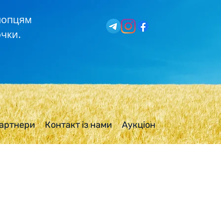
хлопцям
чки.
артнери
Контакт із нами
Аукціон