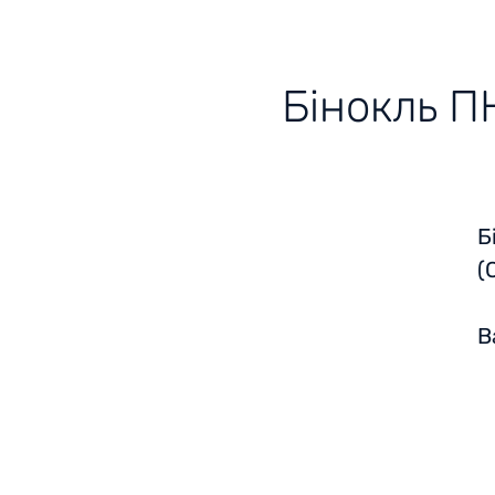
Бінокль ПН
Б
(
‍