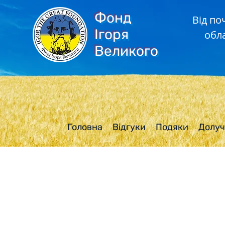
Фонд
Від по
Ігоря
обл
Великого
Головна
Відгуки
Подяки
Долуч