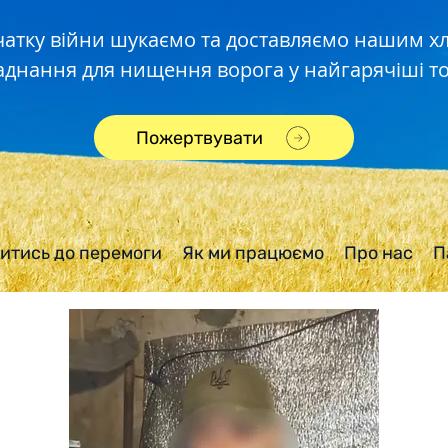
чатку війни шукаємо та доставляємо нашим 
аднання для нищення ворога у найгарячіші то
Пожертвувати
итись до перемоги
Як ми працюємо
Про нас
П