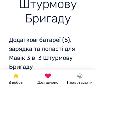
Штурмову
Бригаду
Додаткові батареї (5),
зарядка та лопасті для
Мавік 3 в 3 Штурмову
Бригаду
В роботі
Доставлено
Пожертвувати
5 Батарей - 10 296 ₴ х5
Пропелери - 1 339 ₴
Зарядний хаб - 5 463 ₴
Антена- 500 грн
Пожертвувати