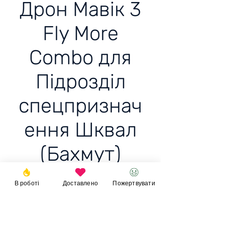
Дрон Мавік 3
Fly More
Combo для
Підрозділ
спецпризнач
ення Шквал
(Бахмут)
В роботі
Доставлено
Пожертвувати
Дрон Мавік 3 Fly More
Combo для Підрозділ
спецпризначення Шквал