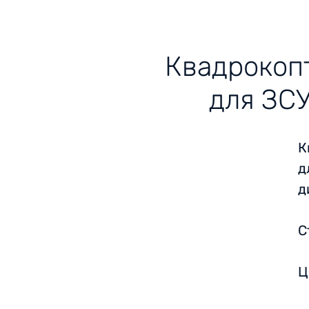
Квадрокопт
для ЗСУ
К
д
д
С
Ц