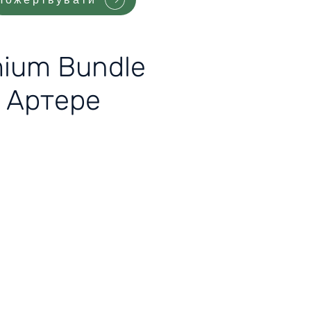
mium Bundle
й Артере