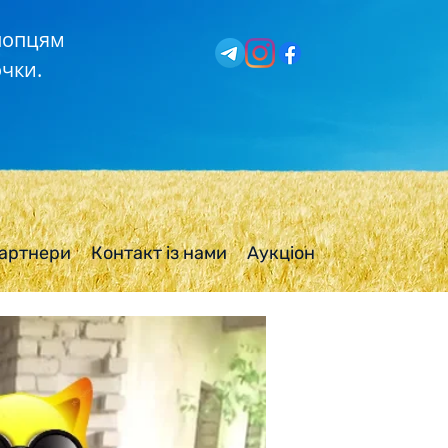
хлопцям
чки.
артнери
Контакт із нами
Аукціон