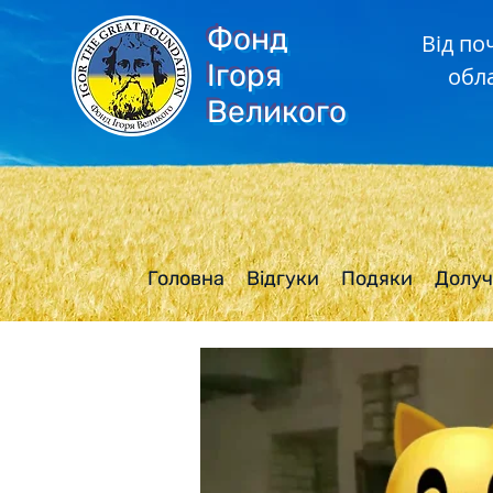
Фонд
Від по
Ігоря
обл
Великого
Головна
Відгуки
Подяки
Долуч