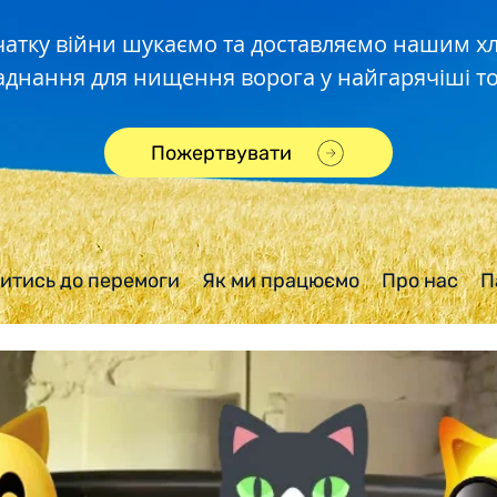
чатку війни шукаємо та доставляємо нашим 
аднання для нищення ворога у найгарячіші то
Пожертвувати
итись до перемоги
Як ми працюємо
Про нас
П