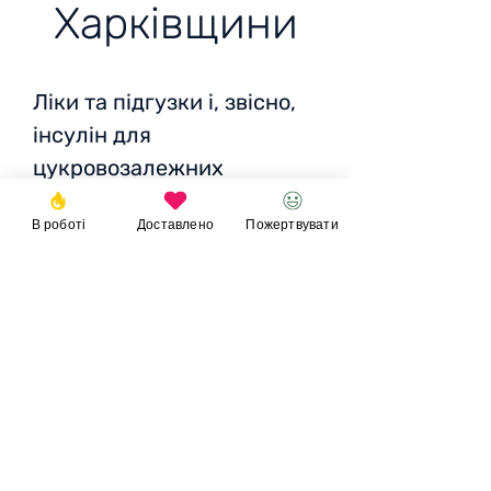
Харківщини
Ліки та підгузки і, звісно,
інсулін для
цукровозалежних
бабусь та дідусів
В роботі
Доставлено
Пожертвувати
Разом
: 4550 грн / 139 EUR
/ 153 USD
Пожертвувати
© 2023
Фонд