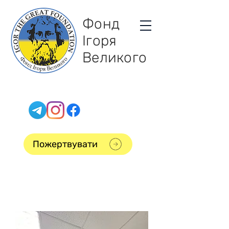
Фонд
Ігоря
Великого
Пожертвувати