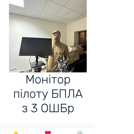
Монітор
пілоту БПЛА
з 3 ОШБр
Монітор пілоту БПЛА з 3