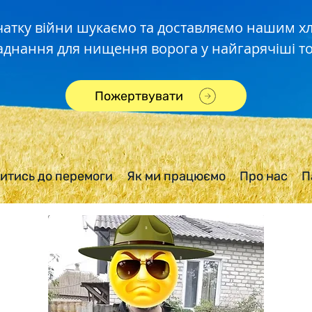
чатку війни шукаємо та доставляємо нашим 
аднання для нищення ворога у найгарячіші то
Пожертвувати
итись до перемоги
Як ми працюємо
Про нас
П