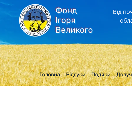
Фонд
Від по
Ігоря
обл
Великого
Головна
Відгуки
Подяки
Долуч