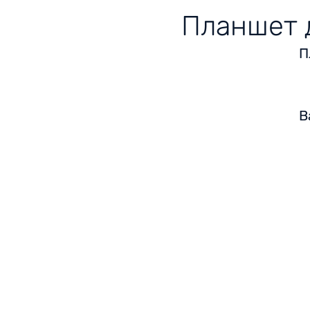
Планшет д
П
В
© 2023