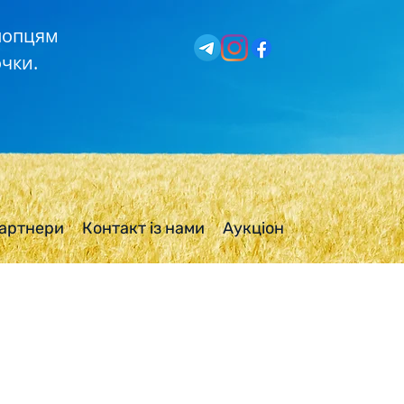
хлопцям
чки.
артнери
Контакт із нами
Аукціон