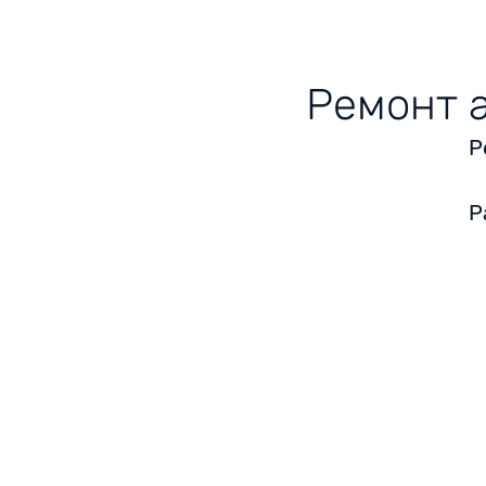
Ремонт а
Р
Р