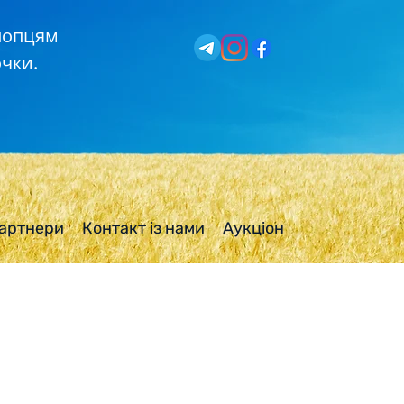
хлопцям
чки.
артнери
Контакт із нами
Аукціон