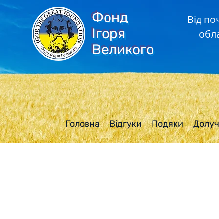
Фонд
Від по
Ігоря
обл
Великого
Головна
Відгуки
Подяки
Долуч