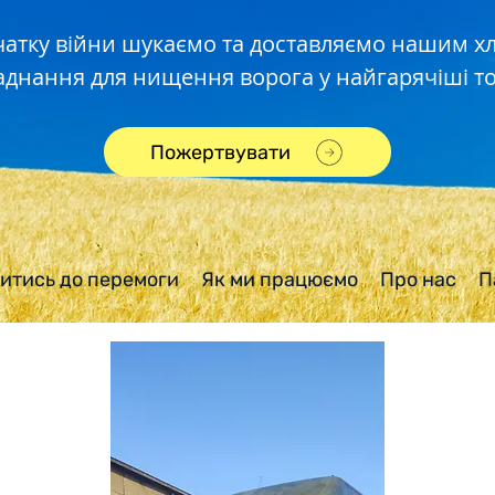
чатку війни шукаємо та доставляємо нашим 
аднання для нищення ворога у найгарячіші то
Пожертвувати
итись до перемоги
Як ми працюємо
Про нас
П