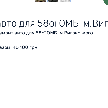
вто для 58ої ОМБ ім.Ви
емонт авто для 58ої ОМБ ім.Виговського‍
азом
: 46 100 грн