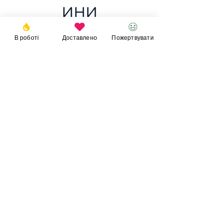
ини
В роботі
Доставлено
Пожертвувати
10 РПС + 20 Підсумків
Пожертвувати
© 2023
Фонд
Ігоря
Великого