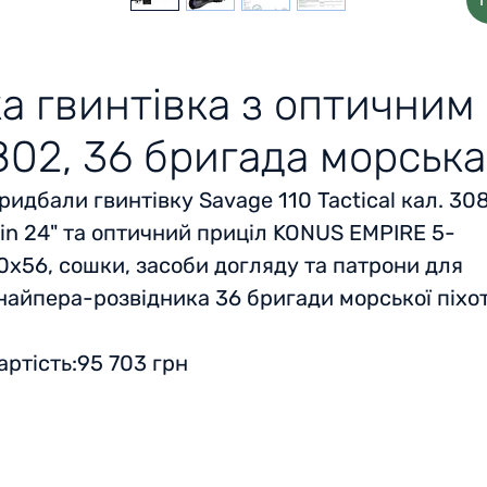
а гвинтівка з оптичним 
02, 36 бригада морська
ридбали гвинтівку Savage 110 Tactical кал. 30
in 24" та оптичний приціл KONUS EMPIRE 5-
0x56, сошки, засоби догляду та патрони для
найпера-розвідника 36 бригади морської піхо
артість:95 703 грн