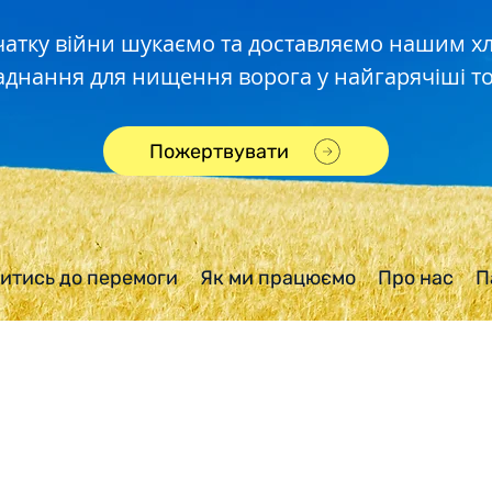
чатку війни шукаємо та доставляємо нашим 
аднання для нищення ворога у найгарячіші то
Пожертвувати
итись до перемоги
Як ми працюємо
Про нас
П