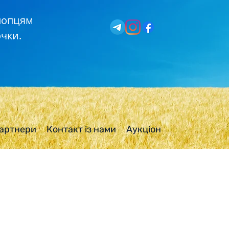
хлопцям
чки.
артнери
Контакт із нами
Аукціон