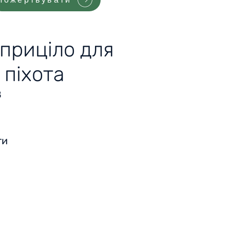
приціло для
 піхота
8
ти