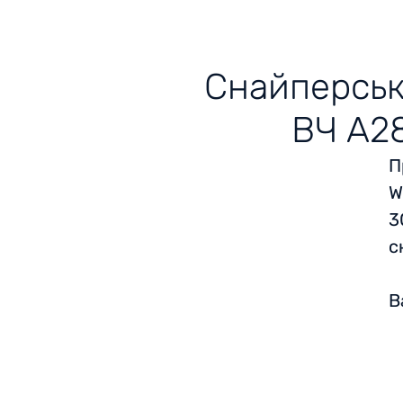
Снайперськ
ВЧ А28
П
W
3
с
В