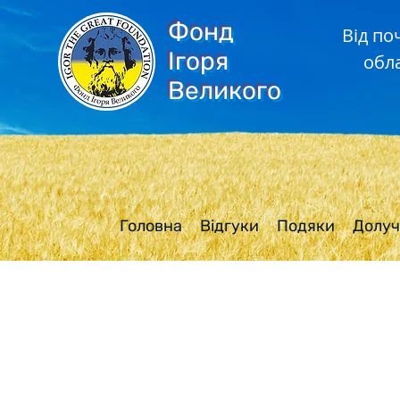
Фонд
Від по
Ігоря
обл
Великого
Головна
Відгуки
Подяки
Долуч