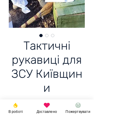
Тактичні
рукавиці для
ЗСУ Київщин
и
10 пар тактичних
В роботі
Доставлено
Пожертвувати
рукавиць для
ЗСУ Київщини