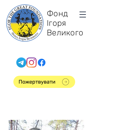
Фонд
Ігоря
Великого
Пожертвувати