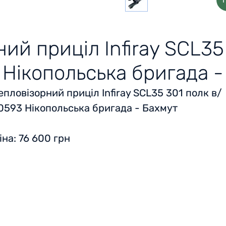
ий приціл Infiray SCL35
 Нікопольська бригада -
епловізорний приціл Infiray SCL35 301 полк в/
0593 Нікопольська бригада - Бахмут
іна: 76 600 грн