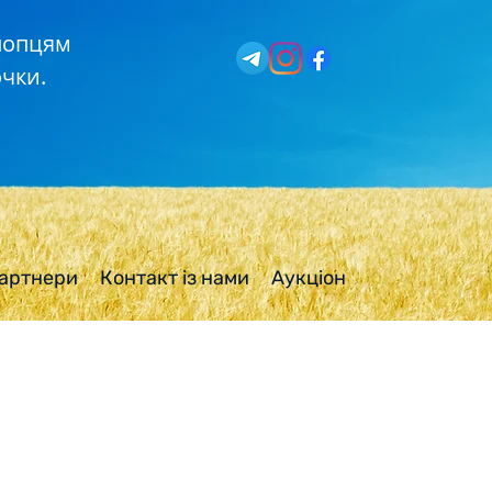
хлопцям
чки.
артнери
Контакт із нами
Аукціон