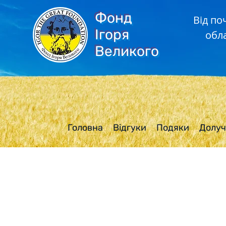
Фонд
Від по
Ігоря
обл
Великого
Головна
Відгуки
Подяки
Долуч