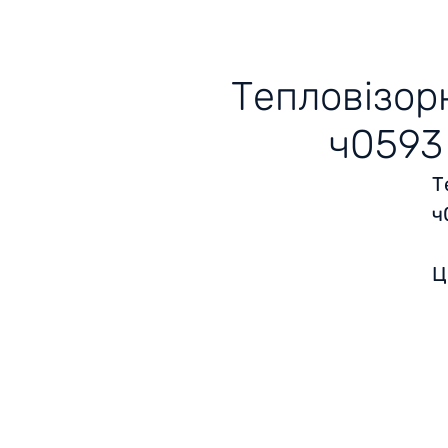
Тепловізорн
ч0593
Т
ч
Ц