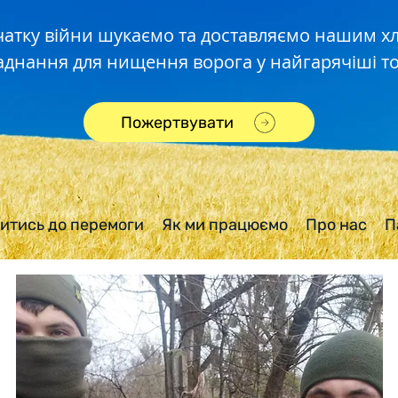
чатку війни шукаємо та доставляємо нашим 
аднання для нищення ворога у найгарячіші то
Пожертвувати
итись до перемоги
Як ми працюємо
Про нас
П