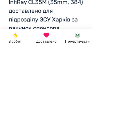
InfiRay CL35M (35mm, 384)
доставлено для
підрозділу ЗСУ Харків за
рахунок спонсора
В роботі
Доставлено
Пожертвувати
Ціна
: 59 400 грн /1816
EUR / 2018 USD
Пожертвувати
© 2023
Фонд
Ігоря
Великого