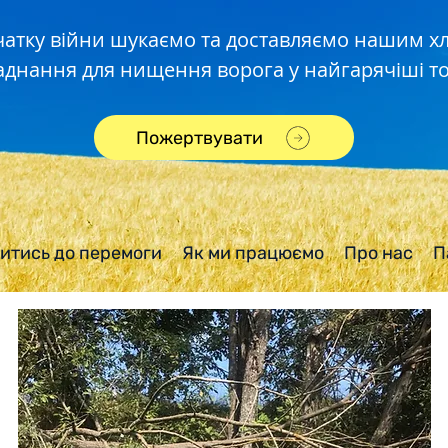
чатку війни шукаємо та доставляємо нашим 
аднання для нищення ворога у найгарячіші то
Пожертвувати
итись до перемоги
Як ми працюємо
Про нас
П