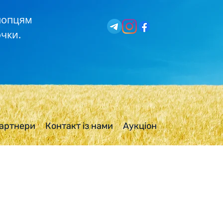
хлопцям
чки.
артнери
Контакт із нами
Аукціон