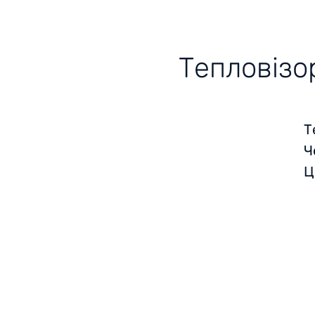
Тепловізо
Т
Ч
Ц