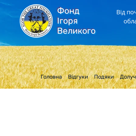
Фонд
Від по
Ігоря
обл
Великого
Головна
Відгуки
Подяки
Долуч