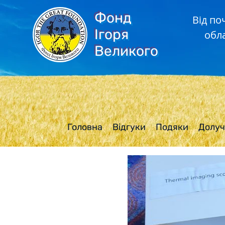
Фонд
Від по
Ігоря
обл
Великого
Головна
Відгуки
Подяки
Долуч