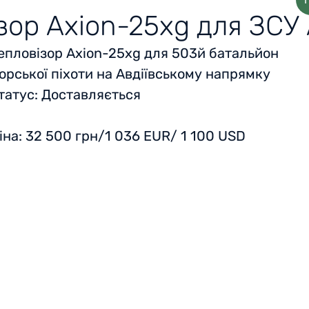
зор Axion-25xg для ЗСУ 
епловізор Axion-25xg для 503й батальйон
орської піхоти на Авдіївському напрямку
татус
: Доставляється
іна:
32 500 грн/1 036 EUR/ 1 100 USD