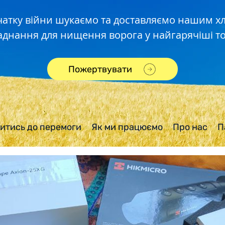
чатку війни шукаємо та доставляємо нашим 
аднання для нищення ворога у найгарячіші то
Пожертвувати
итись до перемоги
Як ми працюємо
Про нас
П