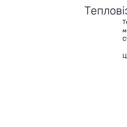
Теплові
Т
м
С
Ц