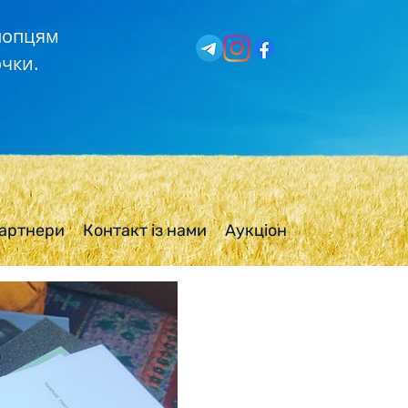
хлопцям
чки.
артнери
Контакт із нами
Аукціон