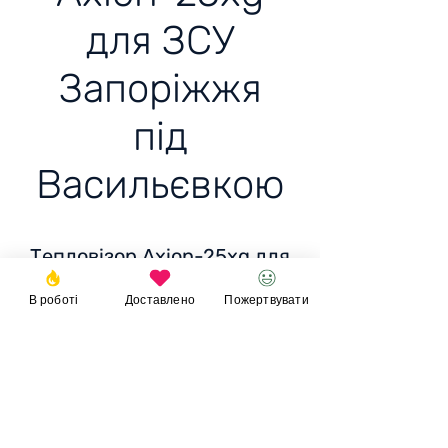
для ЗСУ
Запоріжжя
під
Васильєвкою
Тепловізор Axion-25xg для
ЗСУ Запоріжжя під
В роботі
Доставлено
Пожертвувати
Васильєвкою
Ціна:
32 500 грн/1 036
EUR/ 1 100 USD