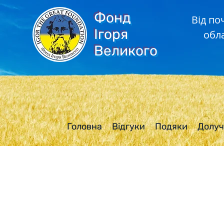
Фонд
Від по
Ігоря
обл
Великого
Головна
Відгуки
Подяки
Долуч