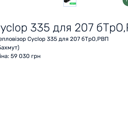
yclop 335 для 207 бТрО
епловізор Cyclop 335 для 207 бТрО,РВП
Бахмут)
іна:
59 030 грн