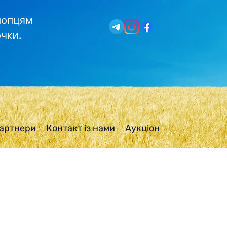
хлопцям
чки.
артнери
Контакт із нами
Аукціон