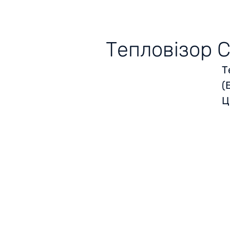
Тепловізор C
Т
(
Ц