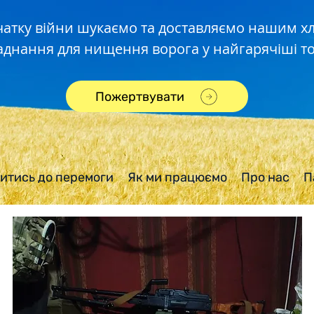
чатку війни шукаємо та доставляємо нашим 
аднання для нищення ворога у найгарячіші то
Пожертвувати
итись до перемоги
Як ми працюємо
Про нас
П