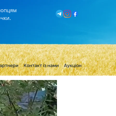
хлопцям
чки.
артнери
Контакт із нами
Аукціон