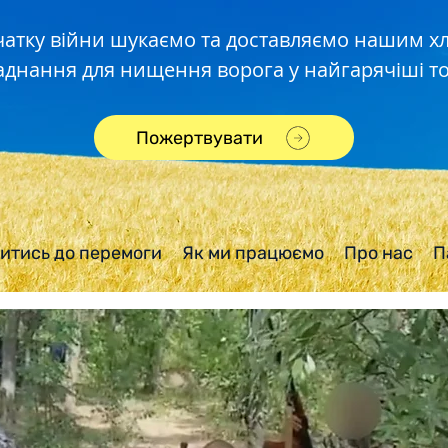
чатку війни шукаємо та доставляємо нашим 
аднання для нищення ворога у найгарячіші то
Пожертвувати
итись до перемоги
Як ми працюємо
Про нас
П