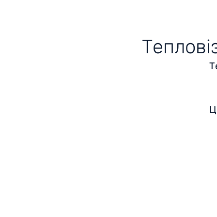
Теплові
Т
Ц