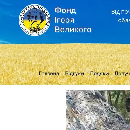
Фонд
Від по
Ігоря
обл
Великого
Головна
Відгуки
Подяки
Долуч