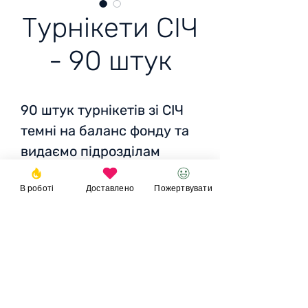
Турнікети СІЧ
- 90 штук
90 штук турнікетів зі СІЧ
темні на баланс фонду та
видаємо підрозділам
В роботі
Доставлено
Пожертвувати
Ціна
: 383 грн за один
Разом
: 34 500 грн /1091
EUR /1168 USD
Пожертвувати