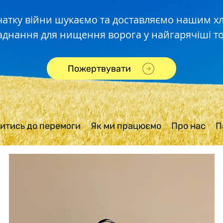
чатку війни шукаємо та доставляємо нашим 
аднання для нищення ворога у найгарячіші то
Пожертвувати
итись до перемоги
Як ми працюємо
Про нас
П