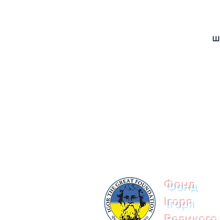
ш
© 2023
Фонд
Ігоря