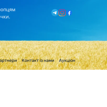
хлопцям
чки.
артнери
Контакт із нами
Аукціон