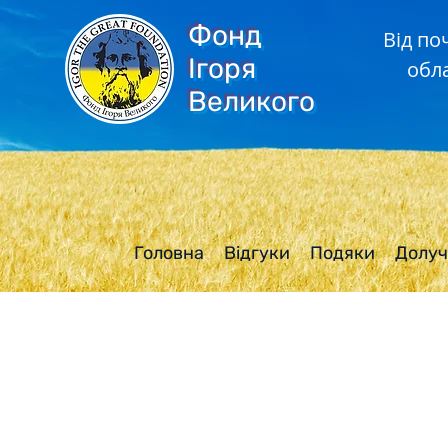
Фонд
Від по
Ігоря
обл
Великого
Головна
Відгуки
Подяки
Долуч