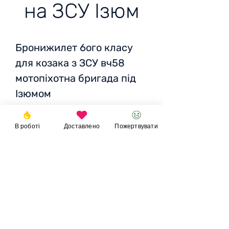
на ЗСУ Ізюм
Бронижилет 6ого класу
для козака з ЗСУ вч58
мотопіхотна бригада під
Ізюмом
В роботі
Доставлено
Пожертвувати
Ціна:
8 000 грн/ 256 EUR/
270 USD
Пожертвувати
© 2023