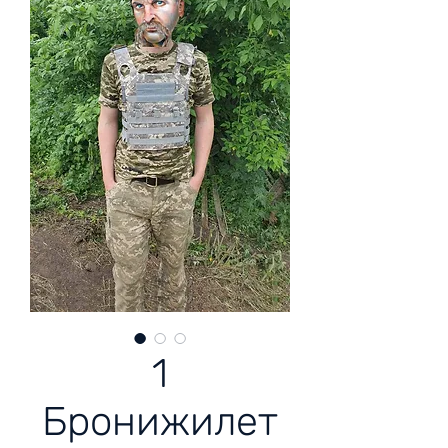
1
Бронижилет