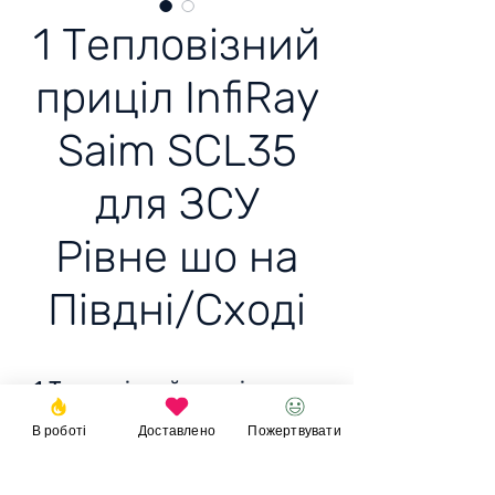
1 Тепловізний
приціл InfiRay
Saim SCL35
для ЗСУ
Рівне шо на
Півдні/Сході
1 Тепловізний приціл
InfiRay Saim SCL35 (35mm,
В роботі
Доставлено
Пожертвувати
384) для
ЗСУ Рівне що на
Підвні/Сході