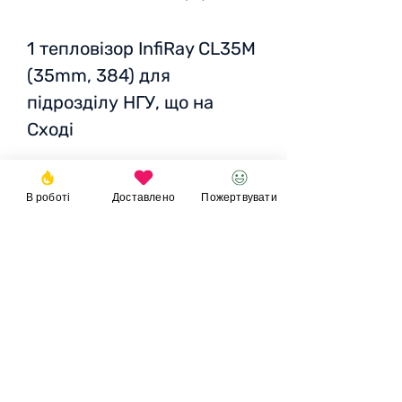
1 тепловізор InfiRay CL35M
(35mm, 384) для
підрозділу НГУ, що на
Сході
Статус:
доставляється
по
В роботі
Доставлено
Пожертвувати
Україні
Ціна
: 61 411 грн/1923 EUR/
2086 USD
Пожертвувати
© 2023
Фонд