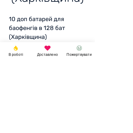
10 доп батарей для
баофенгів в 128 бат
(Харківщина)
Статус
: Доставлено та
очікуємо фото
В роботі
Доставлено
Пожертвувати
Участь фонду:
6522 грн/
183 EUR/ 186 USD
Пожертвувати
© 2023
Фонд
Ігоря