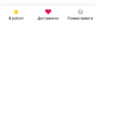
Ціна:
14900 грн / 402
В роботі
Доставлено
Пожертвувати
EUR/ 432 USD
Пожертвувати
© 2023
Фонд
Ігоря
Великого