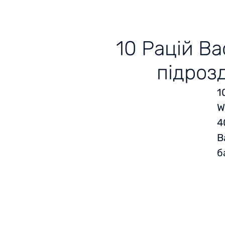
10 Рацій B
підрозд
1
W
4
B
б