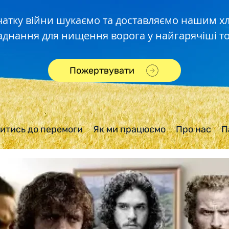
чатку війни шукаємо та доставляємо нашим 
аднання для нищення ворога у найгарячіші то
Пожертвувати
итись до перемоги
Як ми працюємо
Про нас
П