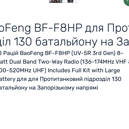
aoFeng BF-F8HP для Пр
іл 130 батальйону на З
0 Рацій
BaoFeng BF-F8HP (UV-5R 3rd Gen) 8-
att Dual Band Two-Way Radio (136-174MHz VHF
00-520MHz UHF) Includes Full Kit with Large
attery
для для Протитанковий підрозділ 130
атальйону на Запорізькому напрямі