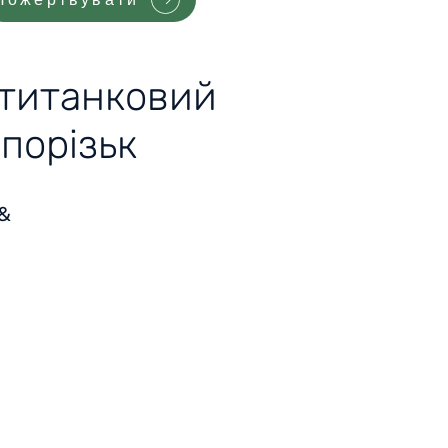
отитанковий
апорізьк
 &