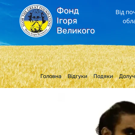
Фонд
Від по
Ігоря
обл
Великого
Головна
Відгуки
Подяки
Долуч