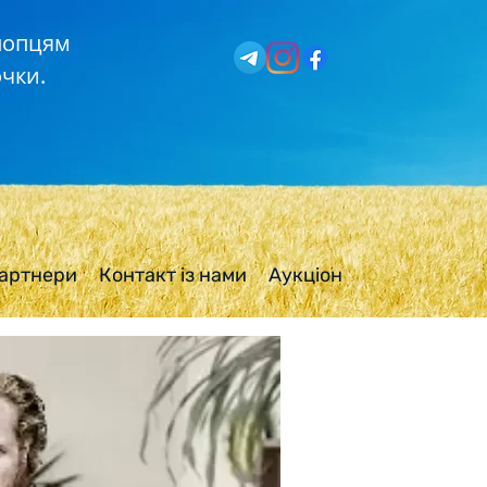
хлопцям
чки.
артнери
Контакт із нами
Аукціон