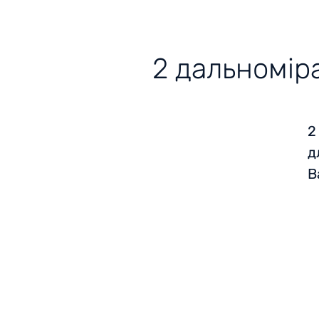
2 дальномір
2
д
В