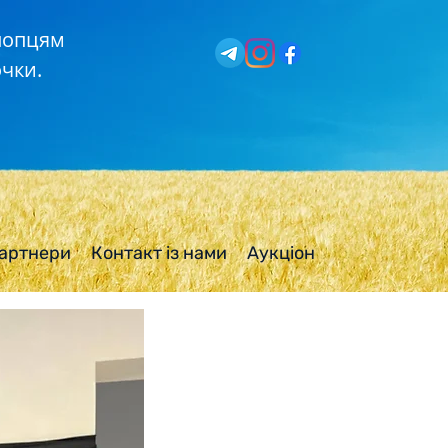
хлопцям
чки.
артнери
Контакт із нами
Аукціон