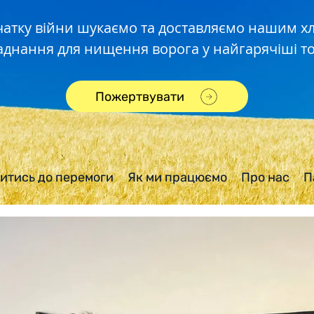
чатку війни шукаємо та доставляємо нашим 
аднання для нищення ворога у найгарячіші то
Пожертвувати
итись до перемоги
Як ми працюємо
Про нас
П