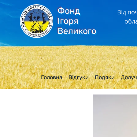
Фонд
Від по
Ігоря
обл
Великого
Головна
Відгуки
Подяки
Долуч