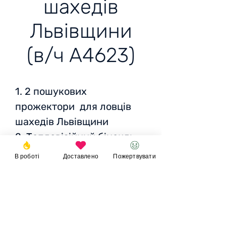
шахедів
Львівщини
(в/ч А4623)
1. 2 пошукових
прожектори для ловців
шахедів Львівщини
2. Тепловізійний бінокль
Hikmicro Raptor RQ50LN
В роботі
Доставлено
Пожертвувати
160 000 грн
3. Портативний монітор
Разом: 180 665 грн