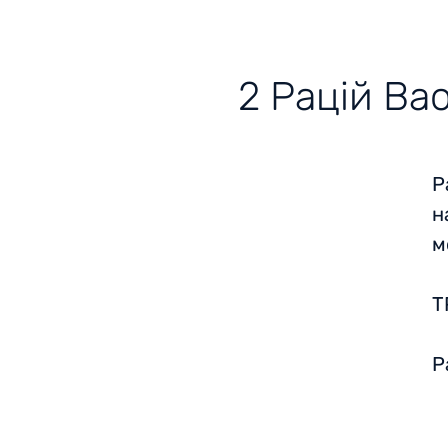
2 Рацій Ba
Р
н
м
Т
Р