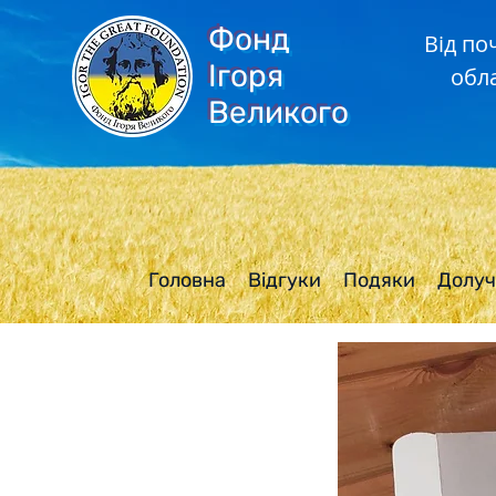
Фонд
Від по
Ігоря
обл
Великого
Головна
Відгуки
Подяки
Долуч