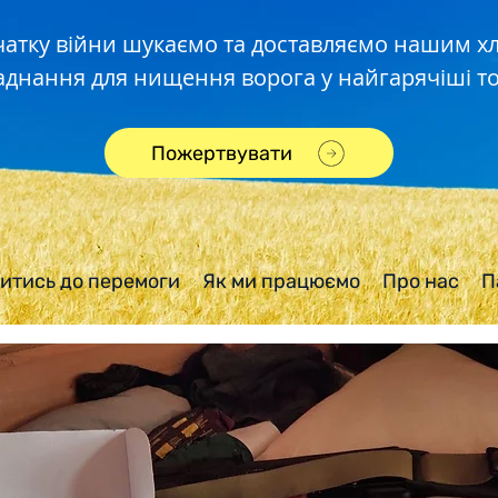
чатку війни шукаємо та доставляємо нашим 
аднання для нищення ворога у найгарячіші то
Пожертвувати
итись до перемоги
Як ми працюємо
Про нас
П