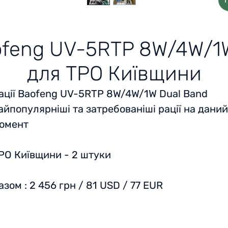
ofeng UV-5RTP 8W/4W/1
для ТРО Київщини
ації Baofeng UV-5RTP 8W/4W/1W Dual Band
айпопулярніші та затребованіші рації на даний
омент
РО Київщини - 2 штуки
азом
: 2 456 грн / 81 USD / 77 EUR