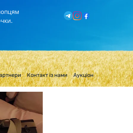
хлопцям
чки.
артнери
Контакт із нами
Аукціон