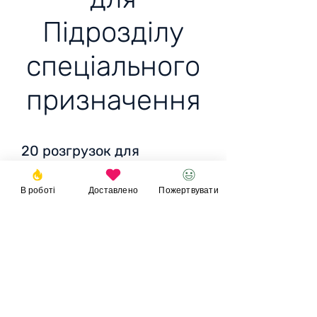
Підрозділу
спеціального
призначення
20 розгрузок для
Підрозділу спеціального
В роботі
Доставлено
Пожертвувати
призначення
Разом
: 21 600 грн / 661
EUR / 732 USD
Пожертвувати