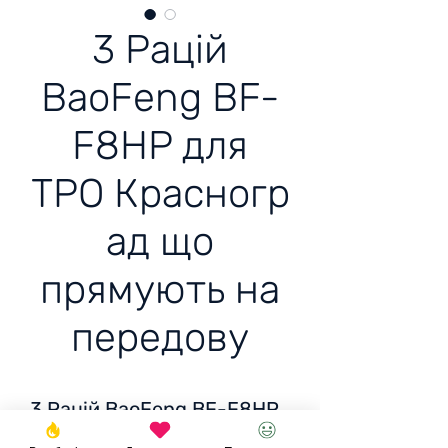
3 Рацій
BaoFeng BF-
F8HP для
ТРО Красногр
ад що
прямують на
передову
3 Рацій
BaoFeng BF-F8HP
(UV-5R 3rd Gen) 8-Watt