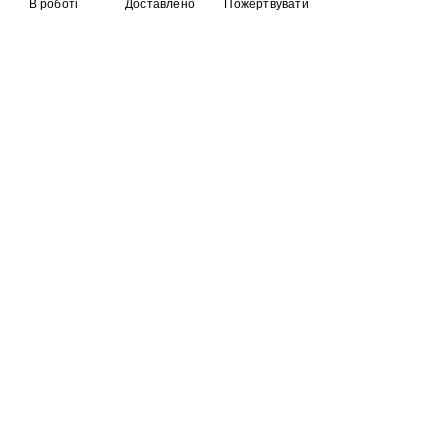
В роботі
Доставлено
Пожертвувати
Dual Band Two-Way Radio
(136-174MHz VHF & 400-
520MHz UHF) Includes Full
Kit with Large Battery
ТРО Красноград що
прямують на передову
Пожертвувати
© 2023
Фонд
Ігоря
Великого