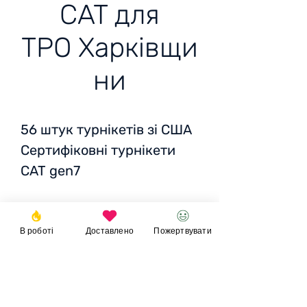
CAT для
ТРО Харківщи
ни
56 штук турнікетів зі США
Сертифіковні турнікети
CAT gen7
для ТРО Харківщина
В роботі
Доставлено
Пожертвувати
Ціна
: 26 USD за один
Разом
: 45 136 грн / 1 379