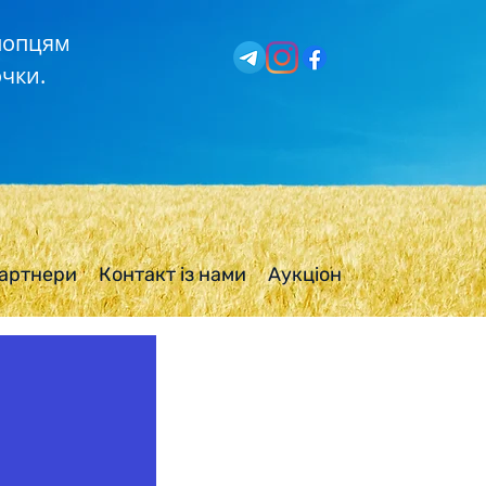
хлопцям
чки.
артнери
Контакт із нами
Аукціон