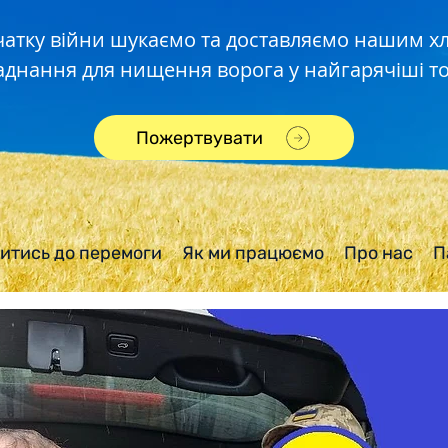
чатку війни шукаємо та доставляємо нашим 
аднання для нищення ворога у найгарячіші то
Пожертвувати
итись до перемоги
Як ми працюємо
Про нас
П