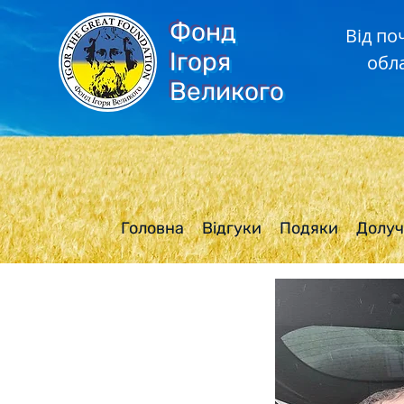
Фонд
Від по
Ігоря
обл
Великого
Головна
Відгуки
Подяки
Долуч