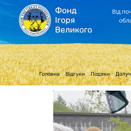
Фонд
Від по
Ігоря
обл
Великого
Головна
Відгуки
Подяки
Долуч