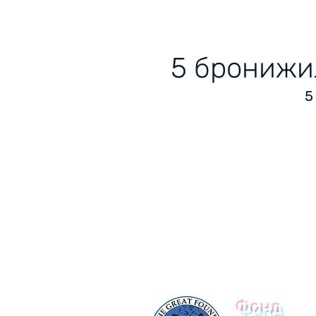
5 бронижил
5
© 2023
Фонд