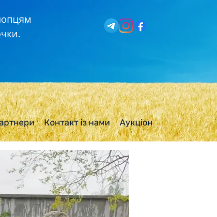
хлопцям
чки.
артнери
Контакт із нами
Аукціон