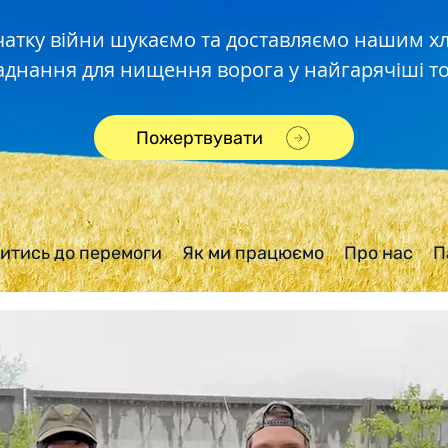
чатку війни шукаємо та доставляємо нашим 
аднання для нищення ворога у найгарячіші то
Пожертвувати
итись до перемоги
Як ми працюємо
Про нас
П