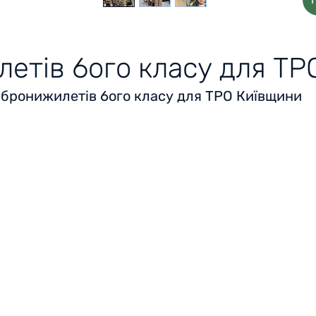
етів 6ого класу для Т
 бронижилетів 6ого класу для ТРО Київщини
Головна
Відгуки