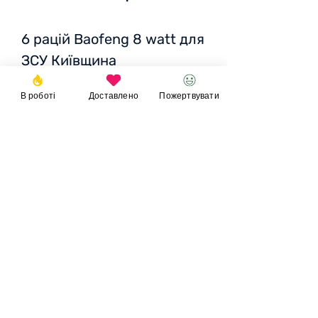
6 рацій Baofeng 8 watt для
ЗСУ Київщина
В роботі
Доставлено
Пожертвувати
Ціна
: 9600 грн /295 EUR /
325 USD
Пожертвувати
© 2023
Фонд
Ігоря
Великого