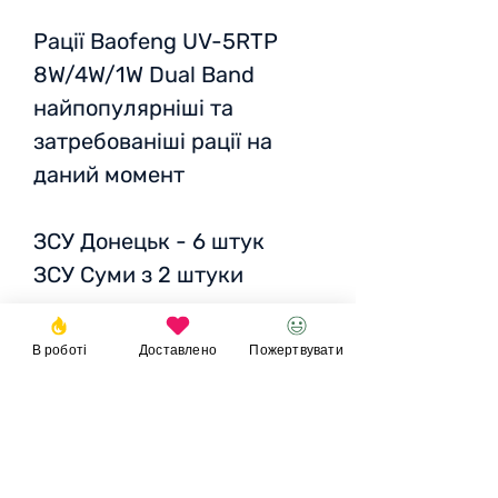
Рації Baofeng UV-5RTP
8W/4W/1W Dual Band
найпопулярніші та
затребованіші рації на
даний момент
ЗСУ Донецьк - 6 штук
ЗСУ Суми з 2 штуки
Статус:
доставляється по
В роботі
Доставлено
Пожертвувати
Україні
Разом
: 9 824 грн / 325
USD / 308 EUR