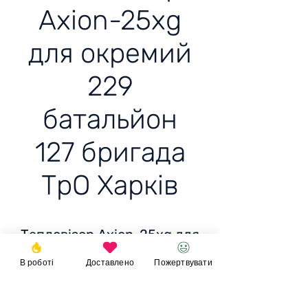
Axion-25xg
для окремий
229
батальйон
127 бригада
ТрО Харків
Тепловізор Axion-25xg для
окремий 229 батальйон
В роботі
Доставлено
Пожертвувати
127 бригада ТрО Харків