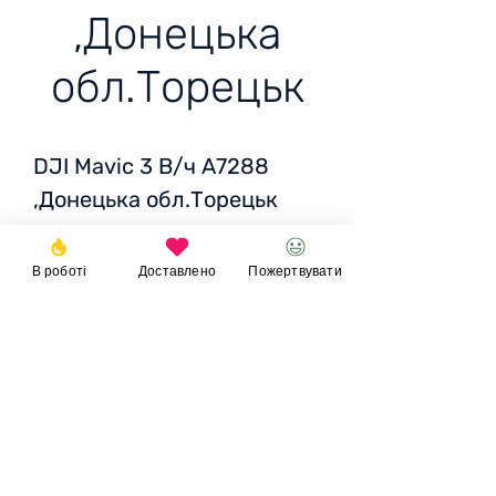
,Донецька
обл.Торецьк
DJI Mavic 3 В/ч А7288
,Донецька обл.Торецьк
Вартість: 2450 USD/
В роботі
Доставлено
Пожертвувати
99715 грн
Пожертвувати
© 2023