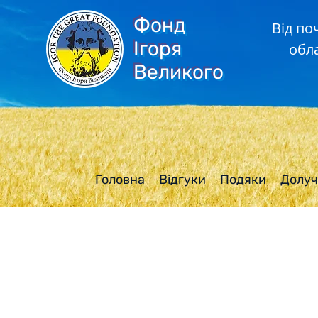
Фонд
Від по
Ігоря
обл
Великого
Головна
Відгуки
Подяки
Долуч