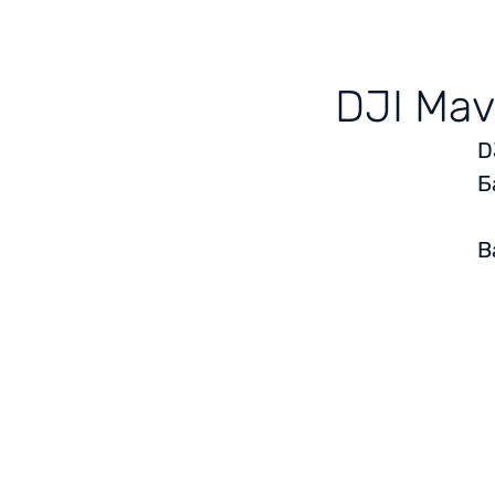
DJI Mav
D
Б
В